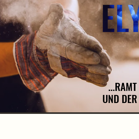
...RAM
...RAM
UND DER
UND DER