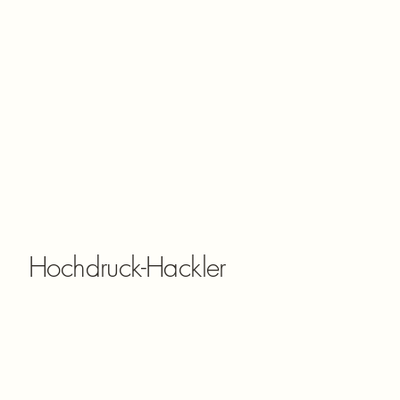
Respekt.
Flexibel und termingerecht – Auch kurzfristige Aufträge sind
kein Problem.
Saubere Übergabe – Besenrein und sofort bezugsfertig.
Hochdruck-Hackler