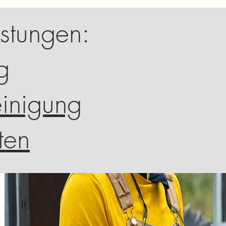
stungen:
g
inigung
ten