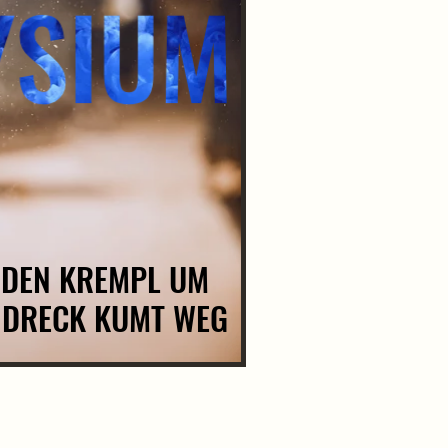
T DEN KREMPL UM
T DEN KREMPL UM
 DRECK KUMT WEG
 DRECK KUMT WEG