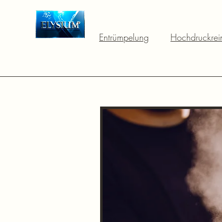
Entrümpelung
Hochdruckrei