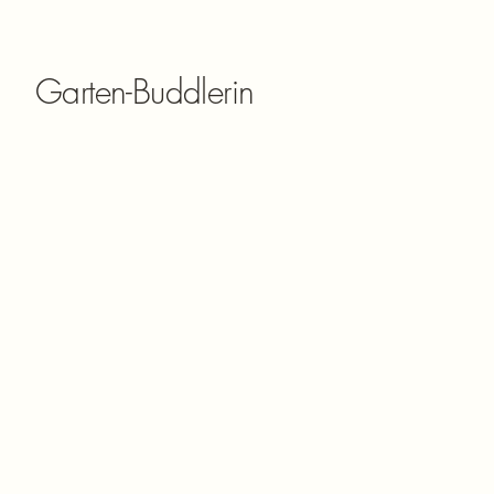
Garten-Buddlerin
Mäharbeiten für kleine und große Flächen
Hecken- und Sträucherschnitt – präzise und ordentlich
Laubentfernung und Grünschnittentsorgung